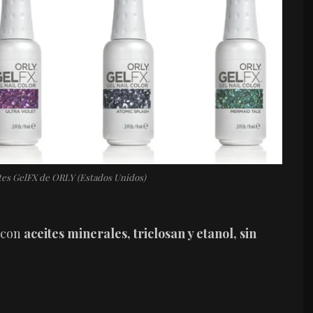
s GelFX de ORLY (Estados Unidos)
s con
aceites minerales, triclosan y etanol, sin