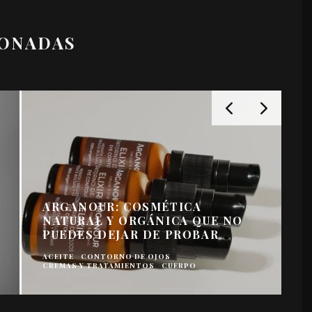
IONADAS
ARGANOUR: COSMÉTICA
NATURAL Y ORGÁNICA QUE NO
PUEDES DEJAR DE PROBAR
A
ACEITE
CONTORNO DE OJOS
C
CREMAS Y TRATAMIENTOS
CUERPO
C