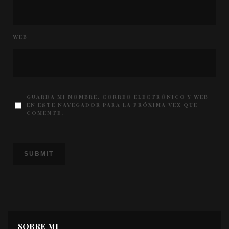
WEB
GUARDA MI NOMBRE, CORREO ELECTRÓNICO Y WEB
EN ESTE NAVEGADOR PARA LA PRÓXIMA VEZ QUE
COMENTE.
SOBRE MI