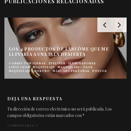
PUBLICACIONES RELACIONADAS
LOS 4 PRODUCTOS DE LANCÔME QUE ME
LLEVARÍA A UNA ISLA DESIERTA
CORRECTOR OJERAS
EYELINER
ILUMINADORES
LÁPIZ OJOS
MAQUILLAJE
MAQUILLAJE - OJOS
MAQUILLAJE - ROSTRO
MÁSCARA PESTAÑAS
POLVOS
DEJA UNA RESPUESTA
Tu dirección de correo electrónico no será publicada.
Los
campos obligatorios están marcados con
*
COMENTARIO
*