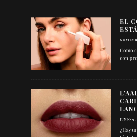
EL 
EST
NOVIEMBR
Como ca
con pro
L’AA
CARI
LAN
JUNIO 9,
¿Hay un