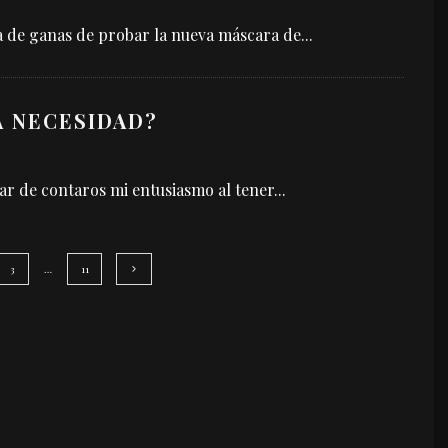
ía de ganas de probar la nueva máscara de
...
A NECESIDAD?
jar de contaros mi entusiasmo al tener
...
3
…
11