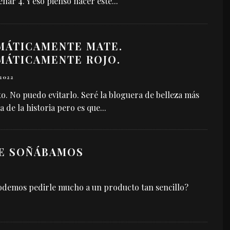
renar 4. Y eso pienso hacer este
...
MÁTICAMENTE MATE.
MÁTICAMENTE ROJO.
 2022
to. No puedo evitarlo. Seré la bloguera de belleza más
a de la historia pero es que
...
UE SOÑÁBAMOS
Podemos pedirle mucho a un producto tan sencillo?