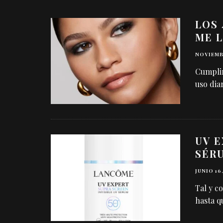
LOS
ME L
NOVIEMBR
Cumplir
uso diar
UV E
SÉRU
JUNIO 16
Tal y c
hasta q