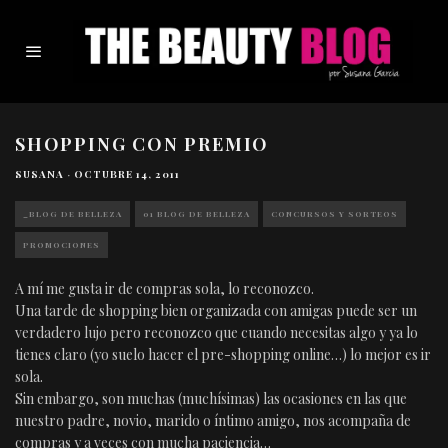
SHOPPING CON PREMIO
SUSANA
·
OCTUBRE 14, 2011
_BLOG DE BELLEZA
01 BLOG DE BELLEZA
CONCURSOS Y SORTEOS
PROMOCIONES
A mí me gusta ir de compras sola, lo reconozco.
Una tarde de shopping bien organizada con amigas puede ser un
verdadero lujo pero reconozco que cuando necesitas algo y ya lo
tienes claro (yo suelo hacer el pre-shopping online…) lo mejor es ir
sola.
Sin embargo, son muchas (muchísimas) las ocasiones en las que
nuestro padre, novio, marido o íntimo amigo, nos acompaña de
compras y a veces con mucha paciencia…