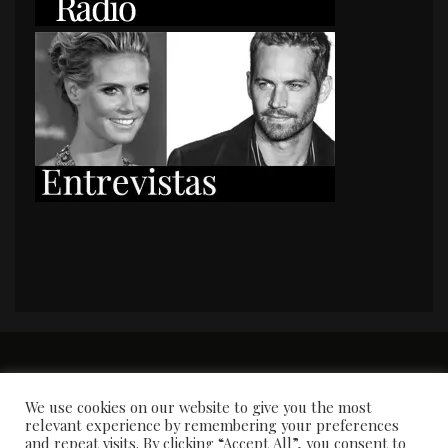
PORTADA
Premios y apariciones en prensa
Contacto
Susana García
Entrevistas
We use cookies on our website to give you the most
relevant experience by remembering your preferences
and repeat visits. By clicking “Accept All”, you consent to