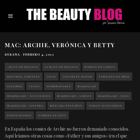
MAC: ARCHIE, VERÓNICA Y BETTY
SUSANA
·
FEBRERO 4, 2013
_BLOG DE BELLEZA
01 BLOG DE BELLEZA
BARRAS DE LABIOS
BROCHAS, PINCELES
CEJAS
COLORETE, BLUSH
ESMALTES DE UÑAS
EYELINER
GLOSS
ILUMINADORES
MAQUILLAJE
MAQUILLAJE - ACCESORIOS
MAQUILLAJE - LABIOS
MAQUILLAJE - OJOS
MAQUILLAJE - ROSTRO
MÁSCARA PESTAÑAS
OTROS ACCESORIOS
PERFILADORES
SOMBRA DE OJOS
En España los comics de Archie no fueron demasiado conocidos.
Aquí leíamos otras cosas como «Esther y sus amigos» (en el que