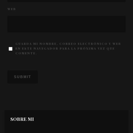
WEB
GUARDA MI NOMBRE, CORREO ELECTRÓNICO Y WEB
EN ESTE NAVEGADOR PARA LA PRÓXIMA VEZ QUE
COMENTE.
SOBRE MI