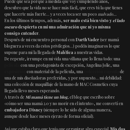
Puede que sea porque a medida que voy cumpliendo años,
descubro que la vida no se hace más fácil, que eres tú la que tienes
que hacerte más fuerte… y a veces toca ser un poco
malvado…
En los últimos tiempos, además,
ser malo está bien visto y
el lado
oscuro
despierta en mi una admiración que ni yo misma
consigo entender
.
Después de mi encuentro personal con
Darth Vader
(ser mamá
bloguera a veces da estos privilegios…) podéis imaginaros lo que
supone para mi la llegada de
Maléfica
a nuestras vidas.
De repente, irrumpe en mi vida una villana que lo llena todo: una
película
con una protagonista de excepción, Angelina Jolie, una
exposición
con material de la película, una
colección cápsula
de
una de mis diseñadoras preferidas, y por supuesto… mi debilidad:
una colección de maquillaje de la mano de MAC Cosmetics cuya
llegada llevo meses esperando.
A través de
Mi mamá tiene un blog
,
el blog que escribo sobre
«cómo ser una mamá 2.0 y no morir en el intento», me convertí en
embajadora Disney
(siempre lo he sido de alguna manera,
aunque desde hace meses ejerzo de forma oficial).
Así que estaba claro que tenía que organizar algo especial.
Mis dos