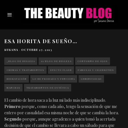
ESA HORITA DE SUEÑO…
SUSANA
·
OCTUBRE 27, 2013
_BLOG DE BELLEZA
01 BLOG DE BELLEZA
CONTORNO DE OJOS
CREMAS Y TRATAMIENTOS
EFECTO FLASH
FAMOSAS Y CELEBRITIES
HIDRATACIÓN
LO HE PROBADO Y FUNCIONA
LUMINOSIDAD
MANCHAS
TRATAMIENTOS DE ESTÉTICA
El cambio de hora saca a la luz mi lado más indisciplinado.
Primero
porque, como cada año, tengo la sensación de que me
entero por casualidad esa misma noche de que se cambia la hora.
Segundo
porque, aunque agradezco a quien tomó la acertada
decisión de que el cambio se llevara a cabo un sábado para que