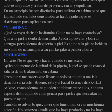
activos muy altos y tratan de prevenir, curar y equilibrar.
En un principio fueron diseñados para utilizar en cabina pero que
la pasión de sus fieles consumidoras ha obligado a que se
distribuyan para aplicar en casa.
* VITAMINA C
¿Qué os voy a decir de la vitamina C que no os haya contado ya?
Que a mi piel le sienta de maravilla. Ayuda a prevenir y borrar
arrugas pero además despierta la piel. Es como si la piel se bebiera
un zumo de naranja para cargar las pilas a primera hora.
* COLAGENO
Mi
vicio
. No sé que voy a hacer cuando se me acabe.
Aplicando menos de la mitad de la pipeta, la piel se queda como si
saliera de un tratamiento en cabina.
Creo que si me tuviera que llevar un solo producto a una isla
desierta sería este… (bueno, este y el Facial Essence de SK-II…)
Así que, como además, se pueden combinar entre ellos, son una
especie de botiquín de emergencia para pieles que necesitan un
poco de ayuda.
También os advierto que, al ver que funcionan, crean muchísima
adicción. No conozco a nadie que los haya probado y no los haya