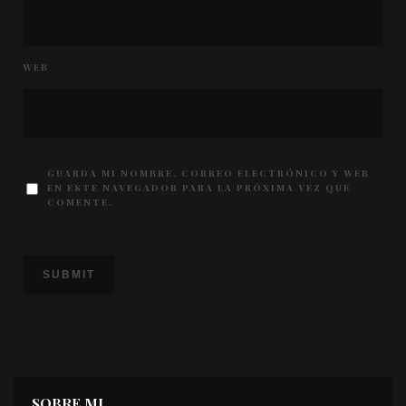
WEB
GUARDA MI NOMBRE, CORREO ELECTRÓNICO Y WEB
EN ESTE NAVEGADOR PARA LA PRÓXIMA VEZ QUE
COMENTE.
SOBRE MI