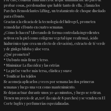
probar cosas, perdonadme que hable tanto de ella…) lanza los
Parches Remodelantes Lifting, un tratamiento de choque diseñado
para el busto.
Gracias a la eficacia de la tecnología del hidrogel, prometen
remodelar el busto en cuatro semanas.
¿Cómo lo hacen? Liberando de forma controlada ingredientes
activos en la piel como colágeno vegetal (que reafirma), ácido
hialurónico (que crea un efecto de elevación), extracto de té verde
y de ginkgo biloba y aloe vera.
¿Qué prometen?
* Un busto más firme y terso.
* Minimizar La flaccidez y las estrías
* La piel se vuelve más tersa, elástica y suave
* Tonificar los tejidos
Se aconseja aplicarlos 2 veces por semana las dos primeras
semanas y luego una vez como mantenimiento.
Se dejan actuar durante unos 30-40 minutos, y luego se retiran.
Tienen un precio de 45,50€ (la caja de 8 parches) y se venden en El
Corte Inglés y perfumerías especializadas.