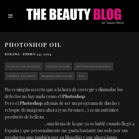
PHOTOSHOP OIL
SUSANA
·
ENERO 24, 2014
01 BLOG DE BELLEZA
ACEITE SOLAR
AUTOBRONCEADORES
CREMAS SOLARES
MAQUILLAJE SOLAR
SOL
No es ningún secreto que a la hora de corregir y disimular los
defectos no hay nada como el
Photoshop
.
Pero el
Photoshop
además de ser un programa de diseño y
retoque de imágenes ahora (y no bromeo…) es un auténtico
producto de belleza.
Ami Iyök Ecosmetics
, una firma de la que ya os hablé cuando llegó a
España y que personalmente me gusta bastante (no solo por sus
productos sino también por su filosofía) y que ahora lanza