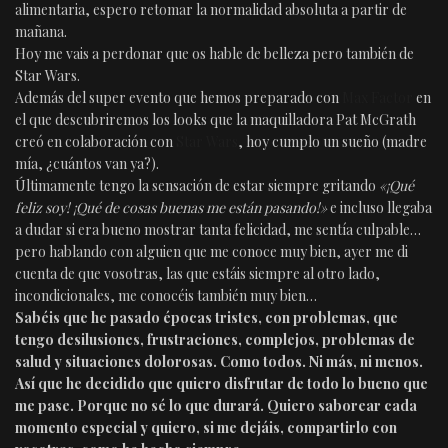
alimentaria, espero retomar la normalidad absoluta a partir de
mañana.
Hoy me vais a perdonar que os hable de belleza pero también de
Star Wars.
Además del super evento que hemos preparado con
Max Factor
en
el que descubriremos los looks que la maquilladora Pat McGrath
creó en colaboración con
Star Wars
, hoy cumplo un sueño (madre
mía, ¿cuántos van ya?).
Últimamente tengo la sensación de estar siempre gritando
«¡Qué
feliz soy! ¡Qué de cosas buenas me están pasando!»
e incluso llegaba
a dudar si era bueno mostrar tanta felicidad, me sentía culpable…
pero hablando con alguien que me conoce muy bien, ayer me di
cuenta de que vosotras, las que estáis siempre al otro lado,
incondicionales, me conocéis también muy bien…
Sabéis que he pasado épocas tristes, con problemas, que
tengo desilusiones, frustraciones, complejos, problemas de
salud y situaciones dolorosas. Como todos. Ni más, ni menos.
Así que he decidido que quiero disfrutar de todo lo bueno que
me pase. Porque no sé lo que durará. Quiero saborear cada
momento especial y quiero, si me dejáis, compartirlo con