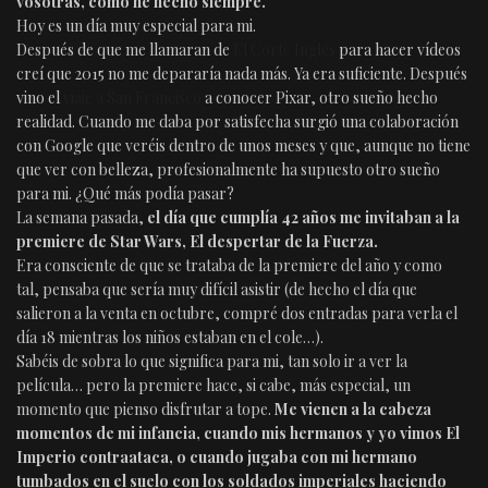
vosotras, como he hecho siempre.
Hoy es un día muy especial para mi.
Después de que me llamaran de
El Corte Inglés
para hacer vídeos
creí que 2015 no me depararía nada más. Ya era suficiente. Después
vino el
viaje a San Francisco
a conocer Pixar, otro sueño hecho
realidad. Cuando me daba por satisfecha surgió una colaboración
con Google que veréis dentro de unos meses y que, aunque no tiene
que ver con belleza, profesionalmente ha supuesto otro sueño
para mi. ¿Qué más podía pasar?
La semana pasada,
el día que cumplía 42 años me invitaban a la
premiere de Star Wars, El despertar de la Fuerza.
Era consciente de que se trataba de la premiere del año y como
tal, pensaba que sería muy difícil asistir (de hecho el día que
salieron a la venta en octubre, compré dos entradas para verla el
día 18 mientras los niños estaban en el cole…).
Sabéis de sobra lo que significa para mi, tan solo ir a ver la
película… pero la premiere hace, si cabe, más especial, un
momento que pienso disfrutar a tope.
Me vienen a la cabeza
momentos de mi infancia, cuando mis hermanos y yo vimos El
Imperio contraataca, o cuando jugaba con mi hermano
tumbados en el suelo con los soldados imperiales haciendo