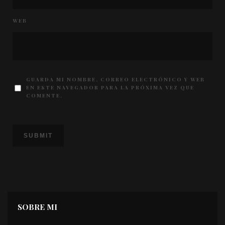
WEB
GUARDA MI NOMBRE, CORREO ELECTRÓNICO Y WEB
EN ESTE NAVEGADOR PARA LA PRÓXIMA VEZ QUE
COMENTE.
SOBRE MI