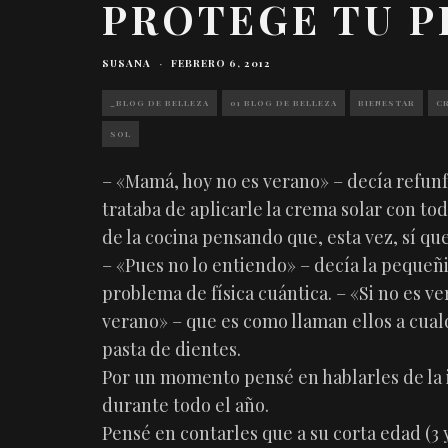
PROTEGE TU P
SUSANA
·
FEBRERO 6, 2012
_BLOG DE BELLEZA
01 BLOG DE BELLEZA
BIENESTAR
C
SOL
– «Mamá, hoy no es verano» – decía refunf
trataba de aplicarle la crema solar con to
de la cocina pensando que, esta vez, sí qu
– «Pues no lo entiendo» – decía la pequeñ
problema de física cuántica. – «Si no es v
verano» – que es como llaman ellos a cual
pasta de dientes.
Por un momento pensé en hablarles de la i
durante todo el año.
Pensé en contarles que a su corta edad (3 y