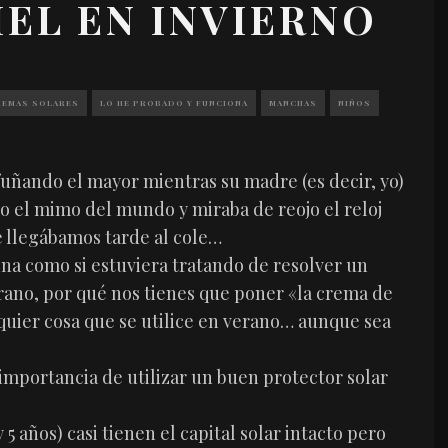
IEL EN INVIERNO
REMAS SOLARES
LO HE PROBADO Y FUNCIONA
MANCHAS
NIÑOS
uñando el mayor mientras su madre (es decir, yo)
do el mimo del mundo y miraba de reojo el reloj
e llegábamos tarde al cole…
ina como si estuviera tratando de resolver un
erano, por qué nos tienes que poner «la crema de
quier cosa que se utilice en verano… aunque sea
mportancia de utilizar un buen protector solar
 5 años) casi tienen el capital solar intacto pero