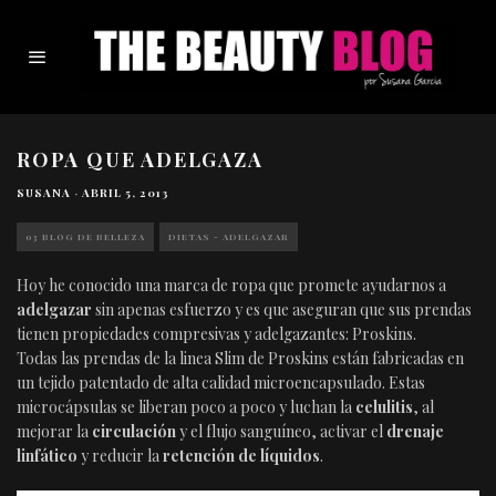
ROPA QUE ADELGAZA
SUSANA
·
ABRIL 5, 2013
03 BLOG DE BELLEZA
DIETAS - ADELGAZAR
Hoy he conocido una marca de ropa que promete ayudarnos a
adelgazar
sin apenas esfuerzo y es que aseguran que sus prendas
tienen propiedades compresivas y adelgazantes: Proskins.
Todas las prendas de la linea Slim de Proskins están fabricadas en
un tejido patentado de alta calidad microencapsulado. Estas
microcápsulas se liberan poco a poco y luchan la
celulitis
, al
mejorar la
circulación
y el flujo sanguíneo, activar el
drenaje
linfático
y reducir la
retención de líquidos
.