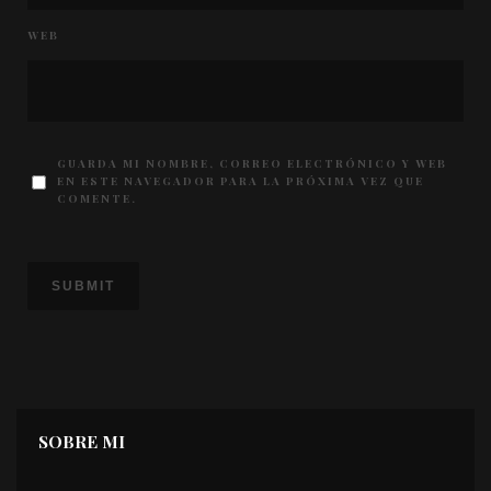
WEB
GUARDA MI NOMBRE, CORREO ELECTRÓNICO Y WEB
EN ESTE NAVEGADOR PARA LA PRÓXIMA VEZ QUE
COMENTE.
SOBRE MI