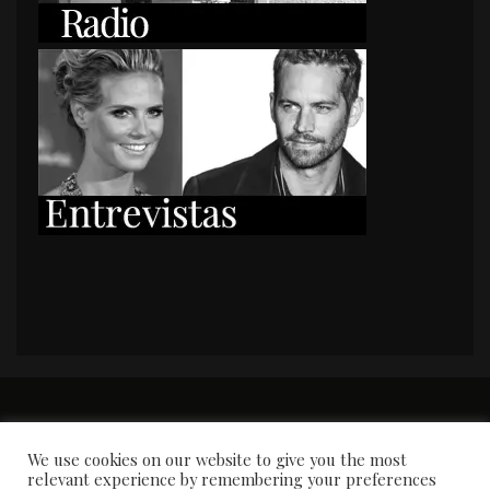
PORTADA
Premios y apariciones en prensa
Contacto
Susana García
Entrevistas
We use cookies on our website to give you the most
relevant experience by remembering your preferences