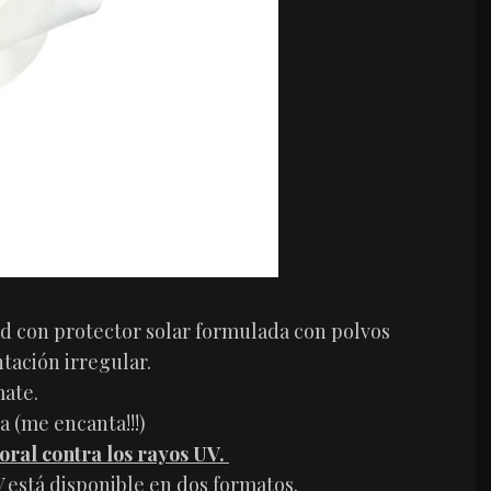
ad con protector solar formulada con polvos
tación irregular.
mate.
a (me encanta!!!)
ral contra los rayos UV.
V está disponible en dos formatos.