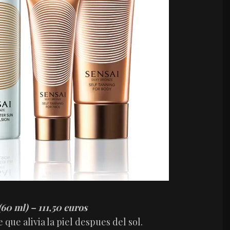
(
60 ml) – 111,50 euros
que alivia la piel despues del sol.