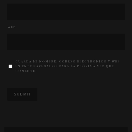
WEB
GUARDA MI NOMBRE, CORREO ELECTRÓNICO Y WEB
EN ESTE NAVEGADOR PARA LA PRÓXIMA VEZ QUE
COMENTE.