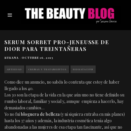
SERUM SORBET PRO-JENEUSSE DE
DIOR PARA TREINTAÑERAS
SUSANA
·
OCTUBRE 16, 2015
ANTIEDAD
CREMAS Y TRATAMIENTOS
HIDRATACIÓN
Como dice un anuncio, no sabéis lo contenta que estoy de haber
llegado a los 40.
Los 30 son la etapa de la vida en la que aún uno no tiene definido su
rumbo laboral, familiar y social y, aunque empieza a hacerlo, hay
demasiados cambios…
Yo no fui
bloguera de belleza
(y ni siquiera entraba en mis planes)
hasta los 37 años y además, la industria cosmética tenía algo
abandonadas a las mujeres de esa etapa tan fascinante, así que no