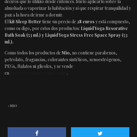
deciros que lo utilizo desde entonces. Suelo aplicarlo sobre la
almohada o vaporizar la habitación y sí que respirar tranquilidad y
paz a la hora de irme a dormir.
El
kit Sleep Better
tiene un precio de
28 euros
y está compuesto,
como os digo, por estos dos productos:
Liquid Yoga Resorative
Bath Soak (53 ml.) y Liquid Yoga Stress Free Space Spray (53
ml.).
Como todos los productos de
Mio
, no contiene parabenos,
petrolato, fragancias, colorantes sintéticos, xenoestrógenos,
PEGs, ftalatos ni glicoles, y se vende
en
luxuriousgoods.es/marca/mio
.
MIO