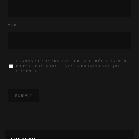
WEB
GUARDA MI NOMBRE, CORREO ELECTRÓNICO Y WEB
EN ESTE NAVEGADOR PARA LA PRÓXIMA VEZ QUE
COMENTE.