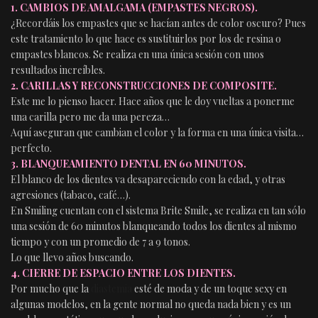
1. CAMBIOS DE AMALGAMA (EMPASTES NEGROS).
¿Recordáis los empastes que se hacían antes de color oscuro? Pues
este tratamiento lo que hace es sustituirlos por los de resina o
empastes blancos. Se realiza en una única sesión con unos
resultados increíbles.
2. CARILLAS Y RECONSTRUCCIONES DE COMPOSITE.
Este me lo pienso hacer. Hace años que le doy vueltas a ponerme
una carilla pero me da una pereza…
Aquí aseguran que cambian el color y la forma en una única visita…
perfecto.
3. BLANQUEAMIENTO DENTAL EN 60 MINUTOS.
El blanco de los dientes va desapareciendo con la edad, y otras
agresiones (tabaco, café…).
En Smiling cuentan con el sistema Brite Smile, se realiza en tan sólo
una sesión de 60 minutos blanqueando todos los dientes al mismo
tiempo y con un promedio de 7 a 9 tonos.
Lo que llevo años buscando.
4. CIERRE DE ESPACIO ENTRE LOS DIENTES.
Por mucho que la
diastemia
esté de moda y de un toque sexy en
algunas modelos, en la gente normal no queda nada bien y es un