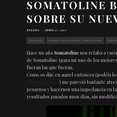
SOMATOLINE B
SOBRE SU NU
SUSANA
·
ABRIL 17, 2017
CELULITIS
CREMAS ADELGAZANTES Y REDUCTORAS
CREMA
Hace un año
Somatoline
nos retaba a vari
de Somatoline (para mi uno de los mejores
fueran las que fueran.
Como os dije en aquel entonces (podéis le
Ultra Intensivo
) me pareció bastante atre
pesarnos y hacernos una impedancia en l
resultados pasados unos días, sin modifica