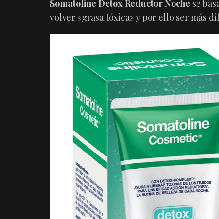
Somatoline Detox Reductor Noche
se bas
volver «grasa tóxica» y por ello ser más dif