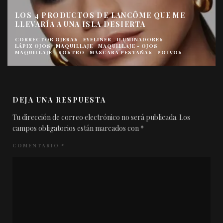
 PRODUCTOS DE LANCÔME QUE ME
RÍA A UNA ISLA DESIERTA
UV EXPER
INVISIBL
TOR OJERAS
EYELINER
ILUMINADORES
JOS
MAQUILLAJE
MAQUILLAJE - OJOS
AJE - ROSTRO
MÁSCARA PESTAÑAS
POLVOS
CREMAS SOL
DEJA UNA RESPUESTA
Tu dirección de correo electrónico no será publicada.
Los
campos obligatorios están marcados con
*
COMENTARIO
*