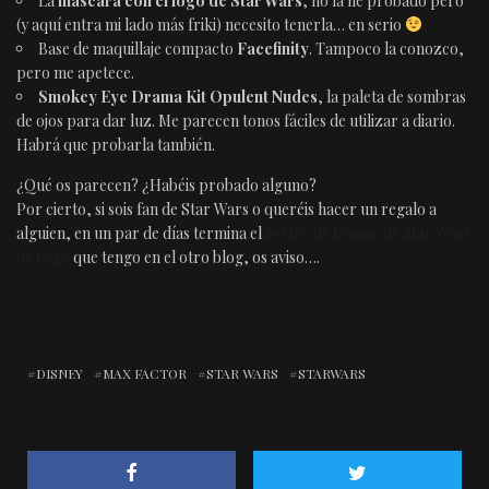
La
máscara con el logo de Star Wars
, no la he probado pero
(y aquí entra mi lado más friki) necesito tenerla… en serio
Base de maquillaje compacto
Facefinity
. Tampoco la conozco,
pero me apetece.
Smokey Eye Drama Kit Opulent Nudes
, la paleta de sombras
de ojos para dar luz. Me parecen tonos fáciles de utilizar a diario.
Habrá que probarla también.
¿Qué os parecen? ¿Habéis probado alguno?
Por cierto, si sois fan de Star Wars o queréis hacer un regalo a
alguien, en un par de días termina el
sorteo de la nave de Star Wars
de Lego
que tengo en el otro blog, os aviso….
DISNEY
MAX FACTOR
STAR WARS
STARWARS