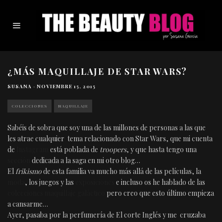
¿MÁS MAQUILLAJE DE STAR WARS?
SUSANA
·
NOVIEMBRE 15, 2015
COLECCIONES
MAQUILLAJE
Sabéis de sobra que soy una de las millones de personas a las que
les atrae cualquier tema relacionado con Star Wars, que mi cuenta
de
Instagram
está poblada de
troopers
, y que hasta tengo una
sección
dedicada a la saga en mi otro blog…
El
frikismo
de esta familia va mucho más allá de las películas, la
moda
, los juegos y las
exposiciones
e incluso os he hablado de las
colecciones maquillaje galáctico
pero creo que esto último empieza
a cansarme…
Ayer, pasaba por la perfumería de El corte Inglés y me cruzaba