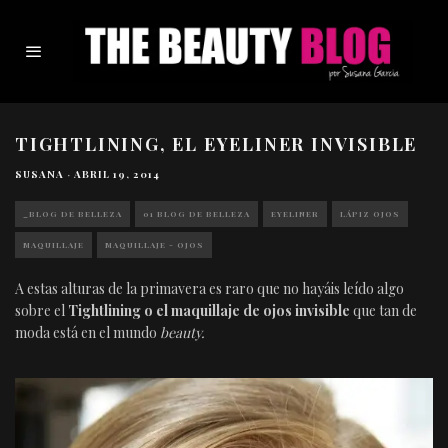
TIGHTLINING, EL EYELINER INVISIBLE
SUSANA
·
ABRIL 19, 2014
_BLOG DE BELLEZA
01 BLOG DE BELLEZA
EYELINER
LÁPIZ OJOS
MAQUILLAJE
MAQUILLAJE - OJOS
A estas alturas de la primavera es raro que no hayáis leído algo
sobre el
Tightlining o el maquillaje de ojos invisible
que tan de
moda está en el mundo
beauty.