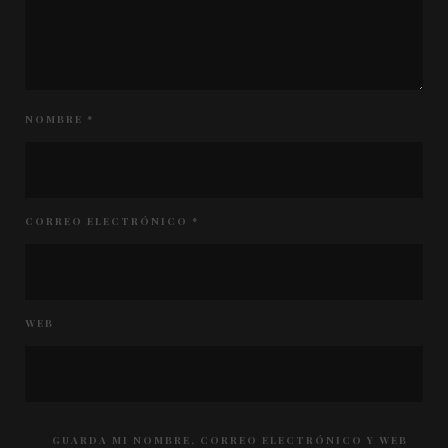
NOMBRE
*
CORREO ELECTRÓNICO
*
WEB
GUARDA MI NOMBRE, CORREO ELECTRÓNICO Y WEB