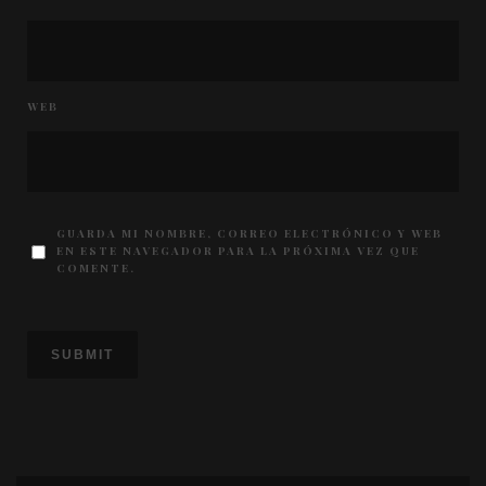
WEB
GUARDA MI NOMBRE, CORREO ELECTRÓNICO Y WEB
EN ESTE NAVEGADOR PARA LA PRÓXIMA VEZ QUE
COMENTE.