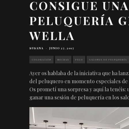
CONSIGUE UNA
PELUQUERÍA G
WELLA
SUSANA
·
JUNIO 27, 2017
COLORACIÓN
MECHAS
PELO
SALONES DE PELUQUERÍA
Ayer os hablaba de la iniciativa que ha lan
del peluquero en momento especiales de n
Os prometí una sorpresa y aquí la tenéis: 
ganar una sesión de peluquería en los sal