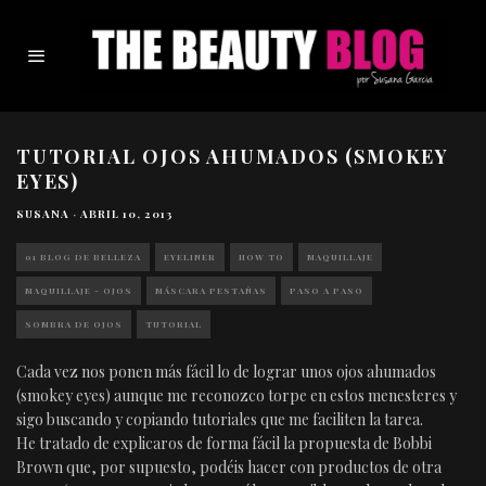
TUTORIAL OJOS AHUMADOS (SMOKEY
EYES)
SUSANA
·
ABRIL 10, 2013
01 BLOG DE BELLEZA
EYELINER
HOW TO
MAQUILLAJE
MAQUILLAJE - OJOS
MÁSCARA PESTAÑAS
PASO A PASO
SOMBRA DE OJOS
TUTORIAL
Cada vez nos ponen más fácil lo de lograr unos ojos ahumados
(smokey eyes) aunque me reconozco torpe en estos menesteres y
sigo buscando y copiando tutoriales que me faciliten la tarea.
He tratado de explicaros de forma fácil la propuesta de Bobbi
Brown que, por supuesto, podéis hacer con productos de otra