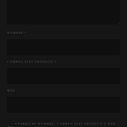
NOMBRE
*
CORREO ELECTRÓNICO
*
WEB
GUARDA MI NOMBRE, CORREO ELECTRÓNICO Y WEB