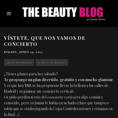
VÍSTETE, QUE NOS VAMOS DE
CONCIERTO
SUSANA
·
JUNIO 29, 2013
_BLOG DE BELLEZA
03 BLOG DE BELLEZA
¿Tienes planes para hoy sábado?
Te propongo un plan divertido, gratuito y con mucho glamour.
Y es que hoy
YSL
se ha propuesto llevar la belleza a las calles de
Madrid y organizar un «concierto vertical».
Os pido perdón si esto del
concierto vertical
es algo común y
conocido, pero yo jamás lo había escuchado (claro que tampoco
sabía que se estaba jugando la Copa Confederaciones y estamos en
la final…).