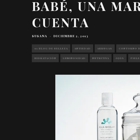
BABÉ, UNA MA
CUENTA
SUSANA
·
DICIEMBRE 2, 2013
01 BLOG DE BELLEZA
ANTIEDAD
ARRUGAS
CONTORNO D
HIDRATACIÓN
LUMINOSIDAD
NUTRITIVA
OJOS
PIELE