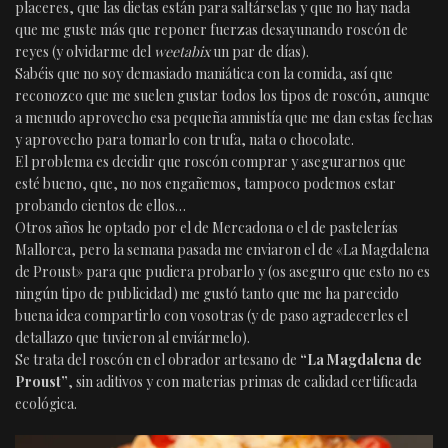
placeres, que las dietas están para saltárselas y que no hay nada
que me guste más que reponer fuerzas desayunando roscón de
reyes (y olvidarme del
weetabix
un par de días).
Sabéis que no soy demasiado maniática con la comida, así que
reconozco que me suelen gustar todos los tipos de roscón, aunque
a menudo aprovecho esa pequeña amnistía que me dan estas fechas
y aprovecho para tomarlo con trufa, nata o chocolate.
El problema es decidir que roscón comprar y asegurarnos que
esté bueno, que, no nos engañemos, tampoco podemos estar
probando cientos de ellos…
Otros años he optado por el de Mercadona o el de pastelerías
Mallorca, pero la semana pasada me enviaron el de «La Magdalena
de Proust» para que pudiera probarlo y (os aseguro que esto no es
ningún tipo de publicidad) me gustó tanto que me ha parecido
buena idea compartirlo con vosotras (y de paso agradecerles el
detallazo que tuvieron al enviármelo).
Se trata del roscón en el obrador artesano de
“La Magdalena de
Proust”
, sin aditivos y con materias primas de calidad certificada
ecológica.