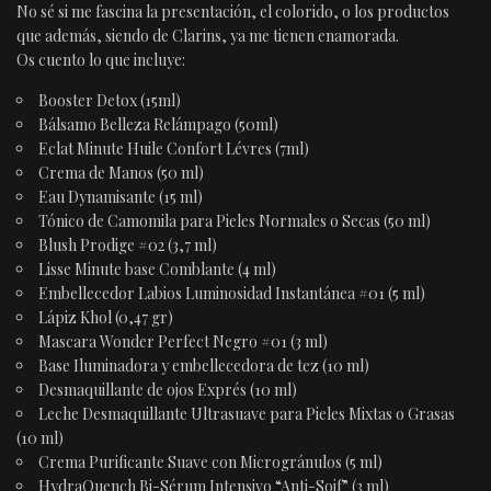
No sé si me fascina la presentación, el colorido, o los productos
que además, siendo de Clarins, ya me tienen enamorada.
Os cuento lo que incluye:
Booster Detox (15ml)
Bálsamo Belleza Relámpago (50ml)
Eclat Minute Huile Confort Lévres (7ml)
Crema de Manos (50 ml)
Eau Dynamisante (15 ml)
Tónico de Camomila para Pieles Normales o Secas (50 ml)
Blush Prodige #02 (3,7 ml)
Lisse Minute base Comblante (4 ml)
Embellecedor Labios Luminosidad Instantánea #01 (5 ml)
Lápiz Khol (0,47 gr)
Mascara Wonder Perfect Negro #01 (3 ml)
Base Iluminadora y embellecedora de tez (10 ml)
Desmaquillante de ojos Exprés (10 ml)
Leche Desmaquillante Ultrasuave para Pieles Mixtas o Grasas
(10 ml)
Crema Purificante Suave con Microgránulos (5 ml)
HydraQuench Bi-Sérum Intensivo “Anti-Soif” (3 ml)