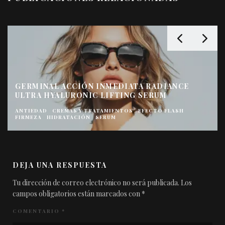
INMEDIATA RADIANCE
EIGHT HOUR HYDRAPLA
 LIFTING SERUM
LIGERA DE ELIZABETH
TAMIENTOS
EFECTO FLASH
ERUM
CREMAS Y TRATAMIENTOS
HID
DEJA UNA RESPUESTA
Tu dirección de correo electrónico no será publicada.
Los
campos obligatorios están marcados con
*
COMENTARIO
*