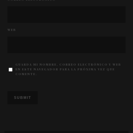
WEB
GUARDA MI NOMBRE, CORREO ELECTRÓNICO Y WEB
EN ESTE NAVEGADOR PARA LA PRÓXIMA VEZ QUE
COMENTE.