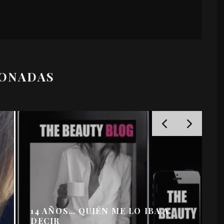
IONADAS
14 AÑOS… QUIÉN ME LO IBA A
DECIR