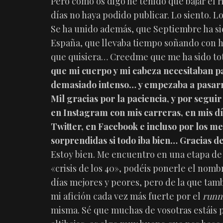
Pero como os digo he tenido que bajar el 
días no haya podido publicar. Lo siento. L
Se ha unido además, que Septiembre ha sid
España, que llevaba tiempo soñando con h
que quisiera… Creedme que me ha sido to
que mi cuerpo y mi cabeza necesitaban pa
demasiado intenso… y empezaba a pasarme
Mil gracias por la paciencia, y por segu
en Instagram con mis carreras, en mis dí
Twitter, en Facebook e incluso por los m
sorprendidas si todo iba bien… Gracias d
Estoy bien. Me encuentro en una etapa de 
«crisis de los 40», podéis ponerle el nom
días mejores y peores, pero de la que tam
mi afición cada vez más fuerte por el
runn
misma. Sé que muchas de vosotras estáis p