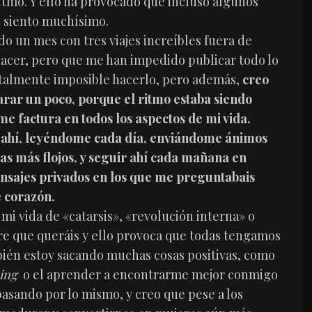
ritmo. Y ello ha provocado que incluso algunos
o siento muchísimo.
o un mes con tres viajes increíbles fuera de
acer, pero que me han impedido publicar todo lo
talmente imposible hacerlo, pero además,
creo
rar un poco, porque el ritmo estaba siendo
 factura en todos los aspectos de mi vida.
ir ahí, leyéndome cada día, enviándome ánimos
as más flojos, y seguir ahí cada mañana en
ensajes privados en los que me preguntabais
e corazón.
mi vida de «catarsis», «revolución interna» o
bre que queráis y ello provoca que todas tengamos
bién estoy sacando muchas cosas positivas, como
ing
o el aprender a encontrarme mejor conmigo
asando por lo mismo, y creo que pese a los