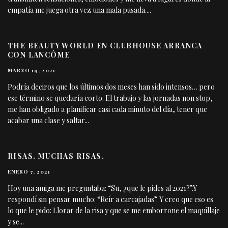
empatía me juega otra vez una mala pasada.
...
THE BEAUTY WORLD EN CLUBHOUSE ARRANCA
CON LANCÔME
MARZO 19, 2021
Podría deciros que los últimos dos meses han sido intensos… pero
ese término se quedaría corto. El trabajo y las jornadas non stop,
me han obligado a planificar casi cada minuto del día, tener que
acabar una clase y saltar
...
RISAS. MUCHAS RISAS.
ENERO 7, 2021
Hoy una amiga me preguntaba: “Su, ¿que le pides al 2021?”.Y
respondí sin pensar mucho: “Reír a carcajadas”. Y creo que eso es
lo que le pido: Llorar de la risa y que se me emborrone el maquillaje
y se
...