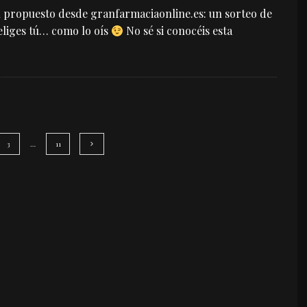
 propuesto desde granfarmaciaonline.es: un sorteo de
eliges tú… como lo oís
No sé si conocéis esta
3
…
11