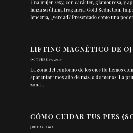
Una mujer sexy, con carácter, glamourosa, y ap
lanza su última fragancia: Gold Seduction. Imp
lencería, ¿verdad? Presentado como una pode
LIFTING MAGNÉTICO DE O
OCTUBRE 17, 2017
La zona del contorno de los ojos (lo hemos com
aparentar unos año de más, o de menos. La prue
zona
...
CÓMO CUIDAR TUS PIES (S
JUNIO 1, 2017