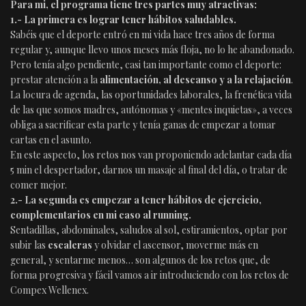
Para mi, el programa tiene tres partes muy atractivas:
1.- La primera es lograr tener hábitos saludables.
Sabéis que el deporte entró en mi vida hace tres años de forma
regular y, aunque llevo unos meses más floja, no lo he abandonado.
Pero tenía algo pendiente, casi tan importante como el deporte:
prestar atención a la
alimentación, al descanso y a la relajación
.
La locura de agenda, las oportunidades laborales, la frenética vida
de las que somos madres, autónomas y «mentes inquietas», a veces
obliga a sacrificar esta parte y tenía ganas de empezar a tomar
cartas en el asunto.
En este aspecto, los retos nos van proponiendo adelantar cada día
5 min el despertador, darnos un masaje al final del día, o tratar de
comer mejor.
2.- La segunda es empezar a tener hábitos de ejercicio,
complementarios en mi caso al running.
Sentadillas, abdominales, saludos al sol, estiramientos, optar por
subir las
escaleras
y olvidar el ascensor, moverme más en
general, y sentarme menos… son algunos de los retos que, de
forma progresiva y fácil vamos a ir introduciendo con los retos de
Compex Wellenex.