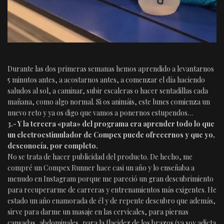
Durante las dos primeras semanas hemos aprendido a levantarnos
5 minutos antes, a acostarnos antes, a comenzar el día haciendo
saludos al sol, a caminar, subir escaleras o hacer sentadillas cada
mañana, como algo normal. Si os animáis, este lunes comienza un
nuevo reto y ya os digo que vamos a ponernos estupendos…
3.- Y la tercera «pata» del programa era aprender todo lo que
un electroestimulador de Compex puede ofrecernos y que yo,
desconocía, por completo.
No se trata de hacer publicidad del producto. De hecho, me
compré un Compex Runner hace casi un año y lo enseñaba a
menudo en Instagram porque me pareció un gran descubrimiento
para recuperarme de carreras y entrenamientos más exigentes. He
estado un año enamorada de él y de repente descubro que además,
sirve para darme un masaje en las cervicales, para piernas
cansadas, abdominales, para la flacidez de los brazos (ya soy adicta