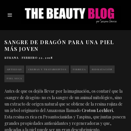
SANGRE DE DRAGÓN PARA UNA PIEL
MÁS JOVEN
SUSANA
·
FEBRERO 22, 2018
ANTIEDAD
CREMAS Y TRATAMIENTOS
FIRMEZA
HIDRATACIÓN
PIEL SECA
Antes de que os dejéis llevar por la imaginación, os contaré que la
«sangre de dragón» no es la sangre de un animal mitológico, sino
un extracto de origen natural que se obtiene de la resina rojiza de
un árbol originario del Amazonas llamado
Croton Lechleri.
Esta resina es rica en Proantocianidas y Taspina, que juntas poseen
grandes propiedades antioxidantes y regeneradoras y que,
aplicadas a la piel puede ser un gran descubrimiento.