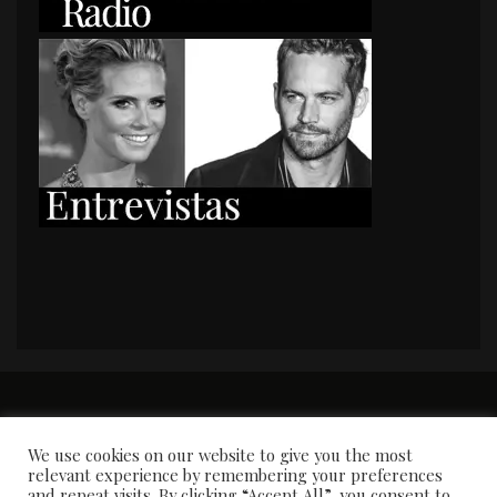
PORTADA
Premios y apariciones en prensa
Contacto
Susana García
Entrevistas
We use cookies on our website to give you the most
relevant experience by remembering your preferences
and repeat visits. By clicking “Accept All”, you consent to