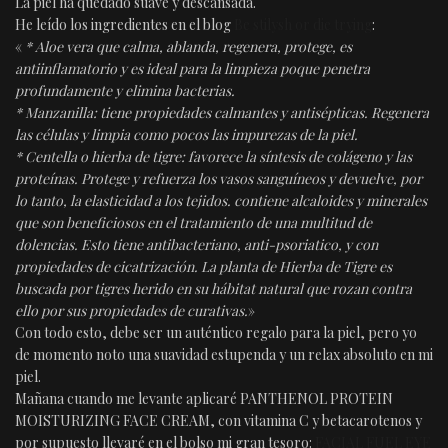
La piel ha quedado suave y descansada.
He leído los ingredientes en el blog
Be stilysh or die trying
:
«
* Aloe vera que calma, ablanda, regenera, protege, es
antiinflamatorio y es ideal para la limpieza poque penetra
profundamente y elimina bacterias.
* Manzanilla: tiene propiedades calmantes y antisépticas. Regenera
las células y limpia como pocos las impurezas de la piel.
* Centella o hierba de tigre: favorece la síntesis de colágeno y las
proteínas. Protege y refuerza los vasos sanguíneos y devuelve, por
lo tanto, la elasticidad a los tejidos. contiene alcaloides y minerales
que son beneficiosos en el tratamiento de una multitud de
dolencias. Esto tiene antibacteriano, anti-psoriatico, y con
propiedades de cicatrización. La planta de Hierba de Tigre es
buscada por tigres herido en su hábitat natural que rozan contra
ello por sus propiedades de curativas.
»
Con todo esto, debe ser un auténtico regalo para la piel, pero yo
de momento noto una suavidad estupenda y un relax absoluto en mi
piel.
Mañana cuando me levante aplicaré PANTHENOL PROTEIN
MOISTURIZING FACE CREAM, con vitamina C y betacarotenos y
por supuesto llevaré en el bolso mi gran tesoro:
FACIAL FUEL EYE