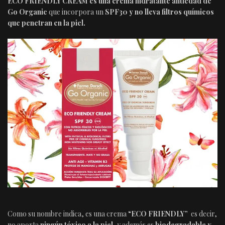
ECO FRIENDLY CREAM es una crema hidratante antiedad de
Go Organic
que incorpora un
SPF30 y no lleva filtros químicos
que penetran en la piel.
Como su nombre indica, es una crema “
ECO FRIENDLY”
es decir,
no aporta
ningún tóxico a la piel
, y además es
biodegradable
y