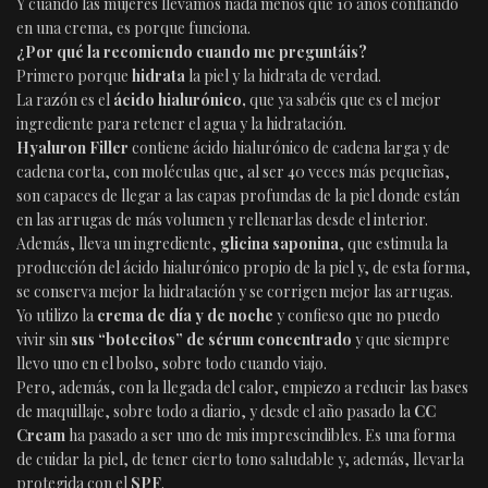
Y cuando las mujeres llevamos nada menos que 10 años confiando
en una crema, es porque funciona.
¿Por qué la recomiendo cuando me preguntáis?
Primero porque
hidrata
la piel y la hidrata de verdad.
La razón es el
ácido hialurónico,
que ya sabéis que es el mejor
ingrediente para retener el agua y la hidratación.
Hyaluron Filler
contiene ácido hialurónico de cadena larga y de
cadena corta, con moléculas que, al ser 40 veces más pequeñas,
son capaces de llegar a las capas profundas de la piel donde están
en las arrugas de más volumen y rellenarlas desde el interior.
Además, lleva un ingrediente,
glicina saponina
, que estimula la
producción del ácido hialurónico propio de la piel y, de esta forma,
se conserva mejor la hidratación y se corrigen mejor las arrugas.
Yo utilizo la
crema de día y de noche
y confieso que no puedo
vivir sin
sus “botecitos” de sérum concentrado
y que siempre
llevo uno en el bolso, sobre todo cuando viajo.
Pero, además, con la llegada del calor, empiezo a reducir las bases
de maquillaje, sobre todo a diario, y desde el año pasado la
CC
Cream
ha pasado a ser uno de mis imprescindibles. Es una forma
de cuidar la piel, de tener cierto tono saludable y, además, llevarla
protegida con el
SPF
.