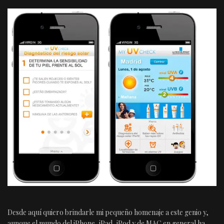
Desde aquí quiero brindarle mi pequeño homenaje a este genio y,
aunque el mundo del iPhone, iPad, iPod y de MAC en general ha