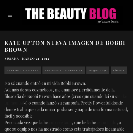
KATE UPTON NUEVA IMAGEN DE BOBBI
BROWN
SUSANA
·
MARZO 21, 2014
01 BLOG DE BELLEZA
FAMOSAS Y CELEBRITIES
MAQUILLAJE
VÍDEOS
No sé cuando entró en mi vida Bobbi Brown.
Además de sus cosméticos, me enamoré perdidamente de la
filososfía de Boobi Brwon hace años (creo que cuando leí su «
Make
up manual
«) o cuando lanzó su campaña Pretty Powerful donde
demostraba que cada mujer podía ser guapa de una forma natural,
fácil y accesible.
Pero cada vez que la he
entrevistado
, que he la he
escuchado
, o
que su equipo nos ha mostrado como esta trabajadora incansable