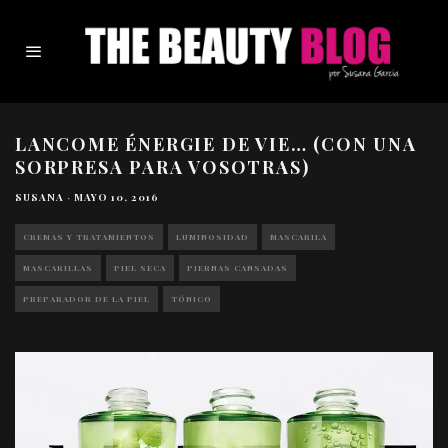
LANCOME ÉNERGIE DE VIE… (CON UNA
SORPRESA PARA VOSOTRAS)
SUSANA
·
MAYO 10, 2016
CREMAS Y TRATAMIENTOS
LUMINOSIDAD
MASCARILA
MASCARILLAS
PIEL SECA
PIERNAS CANSADAS
PREPARADOR DE LA PIEL
TÓNICO