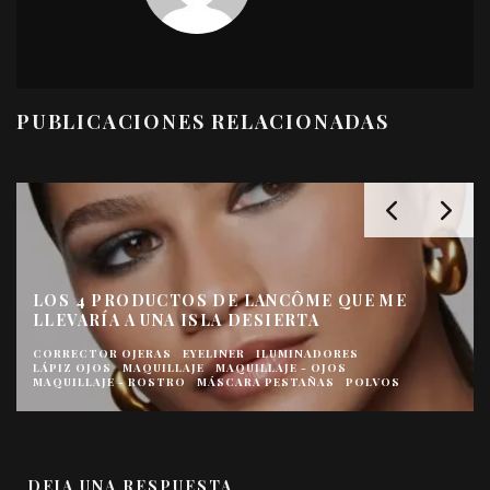
PUBLICACIONES RELACIONADAS
LOS 4 PRODUCTOS DE LANCÔME QUE ME
LLEVARÍA A UNA ISLA DESIERTA
CORRECTOR OJERAS
EYELINER
ILUMINADORES
LÁPIZ OJOS
MAQUILLAJE
MAQUILLAJE - OJOS
MAQUILLAJE - ROSTRO
MÁSCARA PESTAÑAS
POLVOS
DEJA UNA RESPUESTA