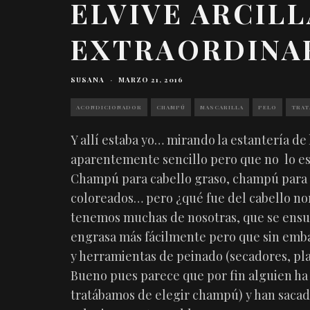
ELVIVE ARCILL
EXTRAORDINA
SUSANA
·
MARZO 21, 2016
ACONDICIONADOR
CHAMPÚ
MASCARILLA
PELO
TRAT
Y allí estaba yo… mirando la estantería d
aparentemente sencillo pero que no lo es t
Champú para cabello graso, champú para c
coloreados… pero ¿qué fue del cabello no
tenemos muchas de nosotras, que se ensuci
engrasa más fácilmente pero que sin embar
y herramientas de peinado (secadores, pla
Bueno pues parece que por fin alguien ha
tratábamos de elegir champú) y han saca