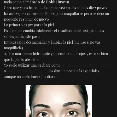
nada como
el método de Bobbi Brown
.
Creo que ya os he contado alguna vez cuales son los
diez pasos
básicos
que recomienda Bobbi para maquillarse pero os dejo un
pequeño resumen de nuevo.
Lo primero es preparar la piel.
Es algo que cambia totalmente el resultado final, así que no os
saltéis jamás este paso.
Empieza por desmaquillar y limpiar la piel (incluso si no vas
maquillada).
Aplica una crema hidratante y un contorno de ojos y espera bien a
que la piel lo absorba.
Yo suelo utilizar una prebase como
HD Primer de Make up for ever
o
POREfessional de Benefit
los días un poco más especiales,
aunque no suelo hacerlo a diario.