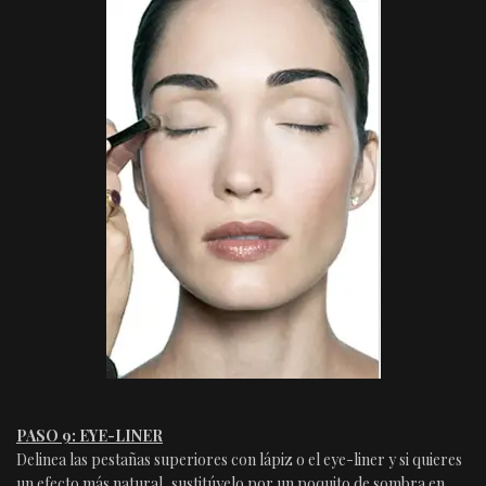
PASO 9: EYE-LINER
Delinea las pestañas superiores con lápiz o el eye-liner y si quieres
un efecto más natural, sustitúyelo por un poquito de sombra en