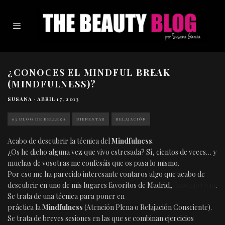
¿CONOCES EL MINDFUL BREAK
(MINDFULNESS)?
SUSANA
·
ABRIL 17, 2013
03 BLOG DE BELLEZA
BIENESTAR
RELAJACIÓN
Acabo de descubrir la técnica del
Mindfulness
.
¿Os he dicho alguna vez que vivo estresada? Sí, cientos de veces… y
muchas de vosotras me confesáis que os pasa lo mismo.
Por eso me ha parecido interesante contaros algo que acabo de
descubrir en uno de mis lugares favoritos de Madrid,
Binomio Ocio
.
Se trata de una técnica para poner en
práctica la
Mindfulness
(Atención Plena o Relajación Consciente).
Se trata de breves sesiones en las que se combinan ejercicios