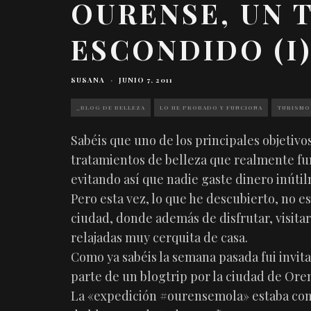
OURENSE, UN 
ESCONDIDO (I
SUSANA
·
JUNIO 7, 2011
_BLOG DE BELLEZA
LO HE PROBADO Y FUNCIONA
TURISMO
Sabéis que uno de los principales objetivo
tratamientos de belleza que realmente fu
evitando así que nadie gaste dinero inúti
Pero esta vez, lo que he descubierto, no e
ciudad, donde además de disfrutar, visit
relajadas muy cerquita de casa.
Como ya sabéis la semana pasada fui invit
parte de un blogtrip por la ciudad de Ore
La «expedición #ourensemola» estaba com