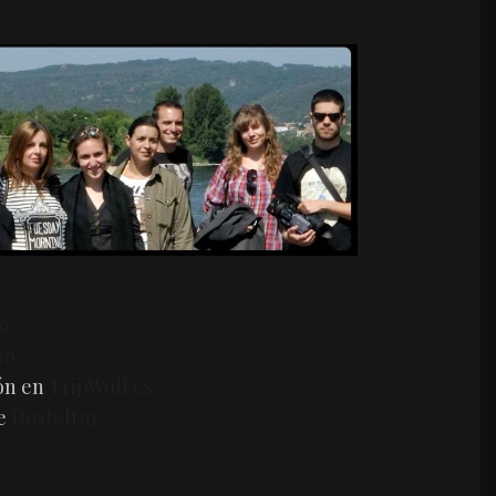
o
to
ón en
TripWolf.es
de
Hosteltur