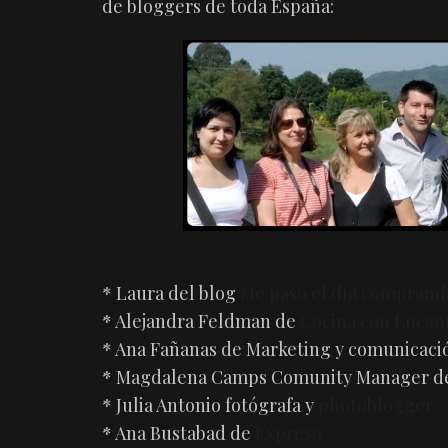
de bloggers de toda España:
* Laura del blog
Me paso el día comprand
* Alejandra Feldman de
Cocina con Encan
* Ana Fañanas de Marketing y comunicaci
* Magdalena Camps Comunity Manager 
* Julia Antonio fotógrafa y
photoblogger
* Ana Bustabad de
Expreso