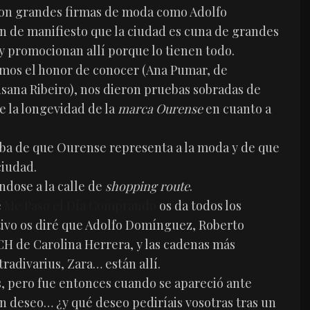
con grandes firmas de moda como Adolfo
 de manifiesto que la ciudad es cuna de grandes
y promocionan allí porque lo tienen todo.
imos el honor de conocer (Ana Pumar, de
usana Ribeiro), nos dieron pruebas sobradas de
ue la longevidad de la
marca Ourense
en cuanto a
eba de que Ourense representa a la moda y de que
ciudad.
ndose a la calle de
shopping route
.
e
Me Paso el Día Comprando
os da todos los
tivo os diré que Adolfo Domínguez, Roberto
CH de Carolina Herrera, y las cadenas más
adivarius, Zara… están allí.
 pero fue entonces cuando se apareció ante
un deseo… ¿y qué deseo pediríais vosotras tras un